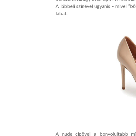
A lábbeli színével ugyanis – mivel “bő
lábat.
A nude cipővel a bonyolultabb min