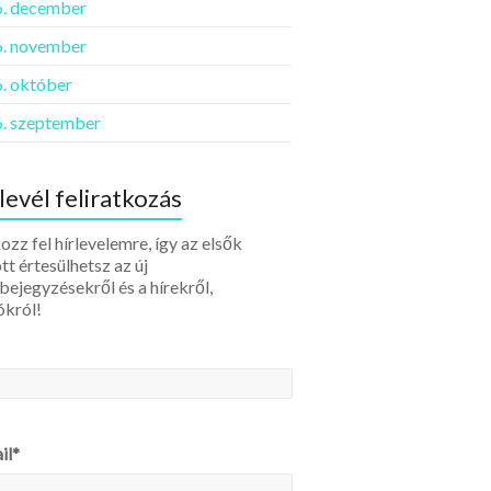
. december
. november
. október
. szeptember
levél feliratkozás
ozz fel hírlevelemre, így az elsők
tt értesülhetsz az új
bejegyzésekről és a hírekről,
ókról!
il*