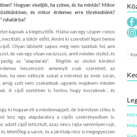
ében? Hogyan viseljük, ha színes, és ha mintás? Mikor
Köz
ltözékünkben, és mikor érdemes erre törekednünk?
s” ruhatárba?
zetet kapnak a kiegészítők. Hiába van egy szuper csinos
 mezítláb, a tükör előtt. Amint ki szeretnél lépni benne
cipő. Olyan lábbelit sajnos még nem találtak fel, ami
ol, de van egy olyan varázsszó, amit minden stylist, és
ez pedig az “alapdarab”. Rögtön az utolsó kérdést
rdemes beszerezni: amennyit csak szeretnél, az
Ke
en, ha nem változik sokat a méreted az évek során,
, amíg szét nem szakadnak, ugyanis majdnem minden
lnak. A cipő esetében is fontos, hogy évszaknak-, és
Leg
ogy ki hogyan éli a mindennapjait, de bármilyen stílus is
Mit 
ged lesz egy alapdarabra a cipős szekrényedben is.
 adott cipő letisztult, azaz nincs rajta semmilyen rojt,
Miko
, és lehetőleg a sarok, és a járótalp rész is megegyezzen
Font