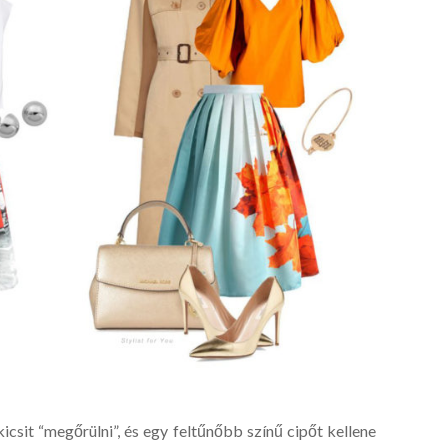
kicsit “megőrülni”, és egy feltűnőbb színű cipőt kellene