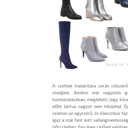
A szettek kialakítása során célszer
viseljünk. Amikor már nagyobb gy
kombinálásában, megteheti, (egy köv
előtt tartva, nagyot nem hibázhat. É
számon az egyszerű, és klasszikus fa
igaz a már fent leírt sallangmentesség
bőrszínéhez. Egy ilyen cipővel valóban