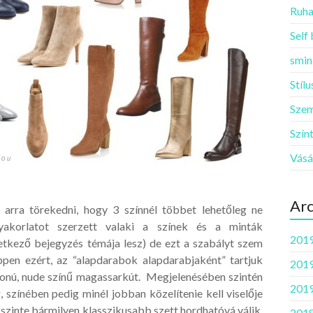
Ruha
Self
smin
Stíl
Szem
Szín
Vásá
Ar
ű arra törekedni, hogy 3 színnél többet lehetőleg ne
akorlatot szerzett valaki a színek és a minták
2019
etkező bejegyzés témája lesz) de ezt a szabályt szem
ppen ezért, az “alapdarabok alapdarabjaként” tartjuk
2019
zonú, nude színű magassarkút. Megjelenésében szintén
2019
, színében pedig minél jobban közelítenie kell viselője
 szinte bármilyen klasszikusabb szett hordhatóvá válik.
2018