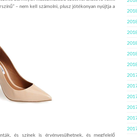
rszínű” – nem kell számolni, plusz jótékonyan nyújtja a
2018
2018
2018.
2018
2018
2018
2017
2017
2017
2017.
2017
2017
ták, és színek is érvényesülhetnek, és megfelelő