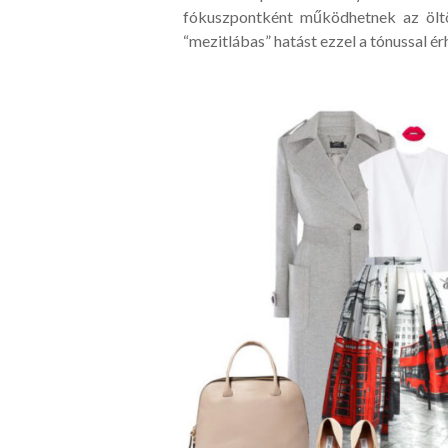
fókuszpontként működhetnek az ölt
“mezitlábas” hatást ezzel a tónussal érh