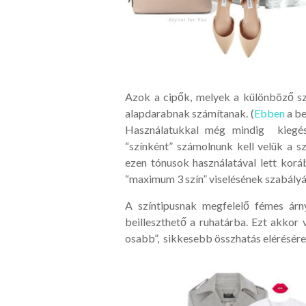
Azok a cipők, melyek a különböző szí
alapdarabnak számítanak. (
Ebben
a be
Használatukkal még mindig kiegész
“színként” számolnunk kell velük a sz
ezen tónusok használatával lett korá
“maximum 3 szín” viselésének szabályá
A színtipusnak megfelelő fémes árny
beilleszthető a ruhatárba. Ezt akkor v
osabb”, sikkesebb összhatás elérésére