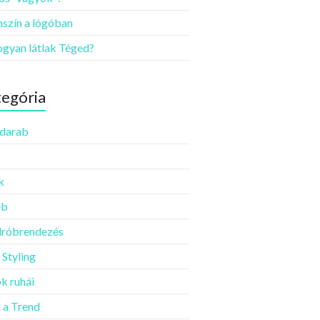
szín a lógóban
ogyan látlak Téged?
egória
darab
k
éb
róbrendezés
 Styling
k ruhái
a Trend