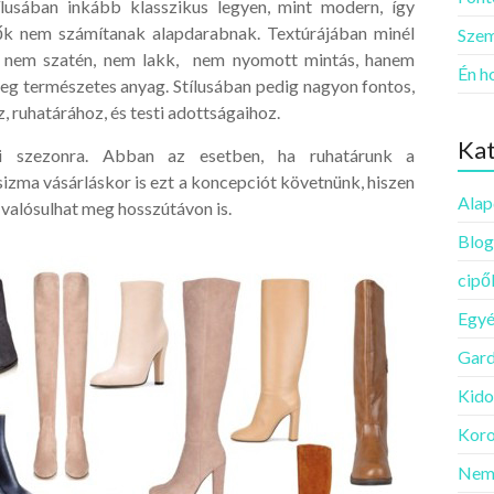
tílusában inkább klasszikus legyen, mint modern, így
pők nem számítanak alapdarabnak. Textúrájában minél
Szem
z nem szatén, nem lakk, nem nyomott mintás, hanem
Én h
leg természetes anyag. Stílusában pedig nagyon fontos,
, ruhatárához, és testi adottságaihoz.
Kat
li szezonra. Abban az esetben, ha ruhatárunk a
sizma vásárláskor is ezt a koncepciót követnünk, hiszen
Alap
 valósulhat meg hosszútávon is.
Blog
cipő
Egy
Gard
Kido
Koro
Nem 