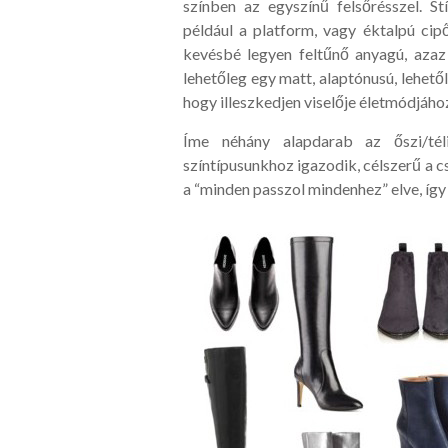
színben az egyszínű felsőrésszel. S
például a platform, vagy éktalpú ci
kevésbé legyen feltűnő anyagú, aza
lehetőleg egy matt, alaptónusú, lehető
hogy illeszkedjen viselője életmódjához
Íme néhány alapdarab az őszi/té
színtípusunkhoz igazodik, célszerű a c
a “minden passzol mindenhez” elve, így