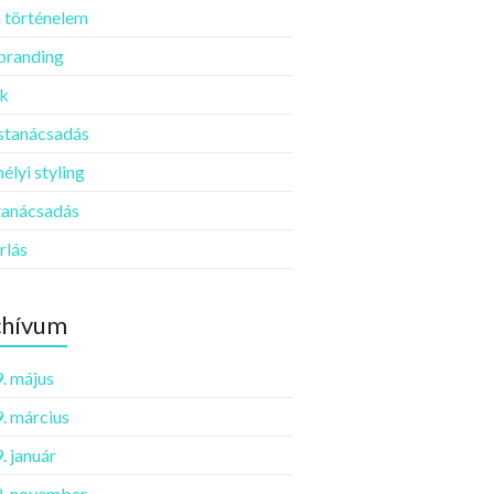
 történelem
 branding
k
ustanácsadás
élyi styling
tanácsadás
rlás
chívum
. május
. március
. január
. november