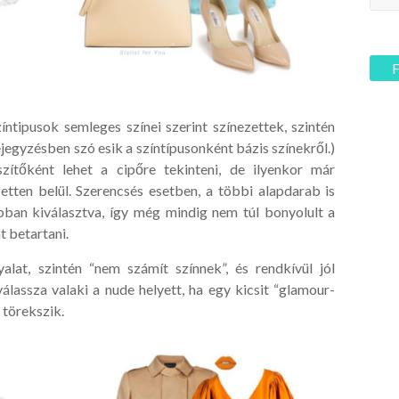
ntipusok semleges színei szerint színezettek, szintén
jegyzésben szó esik a színtípusonként bázis színekről.)
ítőként lehet a cipőre tekinteni, de ilyenkor már
etten belül. Szerencsés esetben, a többi alapdarab is
bban kiválasztva, így még mindig nem túl bonyolult a
t betartani.
alat, szintén “nem számít színnek”, és rendkívül jól
álassza valaki a nude helyett, ha egy kicsit “glamour-
 törekszik.