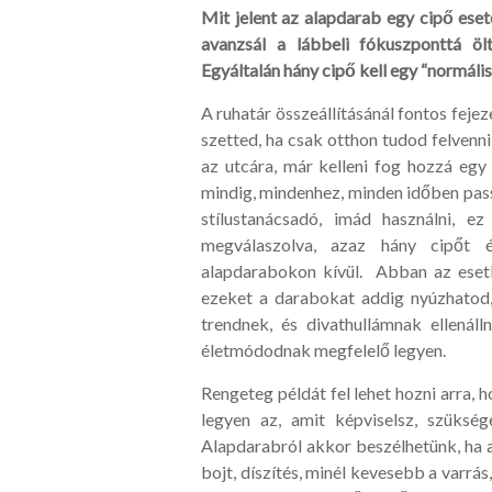
Mit jelent az alapdarab egy cipő eset
avanzsál a lábbeli fókuszponttá ö
Egyáltalán hány cipő kell egy “normáli
A ruhatár összeállításánál fontos feje
szetted, ha csak otthon tudod felvenni,
az utcára, már kelleni fog hozzá egy 
mindig, mindenhez, minden időben passz
stílustanácsadó, imád használni, 
megválaszolva, azaz hány cipőt é
alapdarabokon kívül. Abban az esetb
ezeket a darabokat addig nyúzhatod
trendnek, és divathullámnak ellenál
életmódodnak megfelelő legyen.
Rengeteg példát fel lehet hozni arra, h
legyen az, amit képviselsz, szüksé
Alapdarabról akkor beszélhetünk, ha az
bojt, díszítés, minél kevesebb a varrás