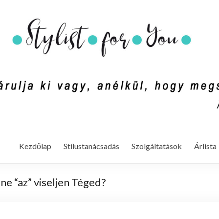
mondd ki vagy, anélkül, hogy megszólalnál. (Rachel Zoe)
Kezdőlap
Stílustanácsadás
Szolgáltatások
Árlista
ne “az” viseljen Téged?