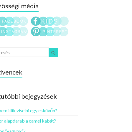
össégi média
dvencek
utóbbi bejegyzések
nem illik viselni egy esküvőn?
r alapdarab a camel kabát?
os “vagyok”?