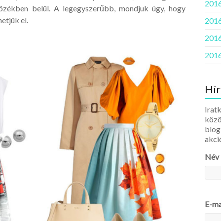
2016
özékben belül. A legegyszerűbb, mondjuk úgy, hogy
etjük el.
2016
2016
2016
Hír
Iratk
közö
blog
akci
Név
E-ma