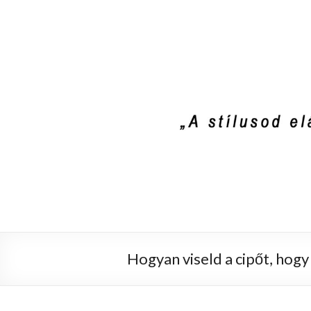
Stylist4U
A stílus az egyik módja annak, hogy el
Hogyan viseld a cipőt, hogy 