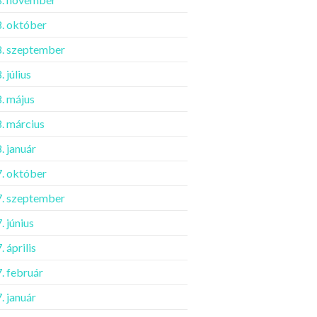
. október
. szeptember
 július
. május
. március
. január
. október
. szeptember
. június
 április
. február
. január