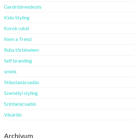
Gardróbrendezés
Kido Styling
Korok ruhái
Nem a Trend
Ruha történelem
Self branding
smink
Stílustanácsadás
Személyi styling
Színtanácsadás
Vásárlás
Archívum