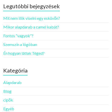
Legutóbbi bejegyzések
Mit nem illik viselni egy esküvőn?
Mikor alapdarab a camel kabát?
Fontos “vagyok”?
Szemszín a lógóban
Én hogyan látlak Téged?
Kategória
Alapdarab
Blog
cipők
Egyéb