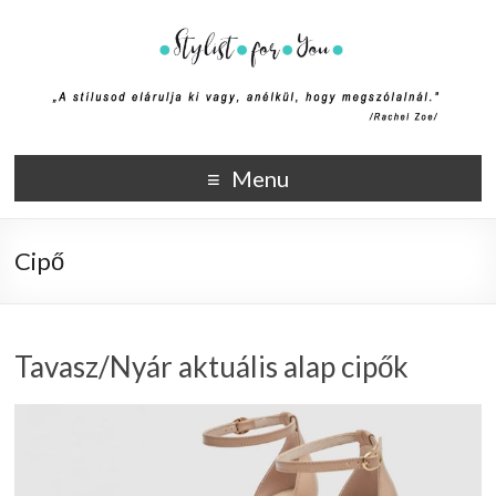
Stylist4U
A stílus az egyik módja annak, hogy elmondd ki vagy, anélkül,
Menu
hogy megszólalnál. (Rachel Zoe)
Cipő
Tavasz/Nyár aktuális alap cipők