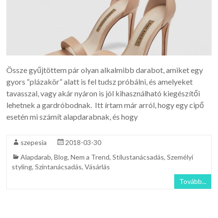
Össze gyűjtöttem pár olyan alkalmibb darabot, amiket egy
gyors “plázakör” alatt is fel tudsz próbálni, és amelyeket
tavasszal, vagy akár nyáron is jól kihasználható kiegészítői
lehetnek a gardróbodnak. Itt írtam már arról, hogy egy cipő
esetén mi számít alapdarabnak, és hogy
szepesia
2018-03-30
Alapdarab
,
Blog
,
Nem a Trend
,
Stílustanácsadás
,
Személyi
styling
,
Színtanácsadás
,
Vásárlás
Tovább...