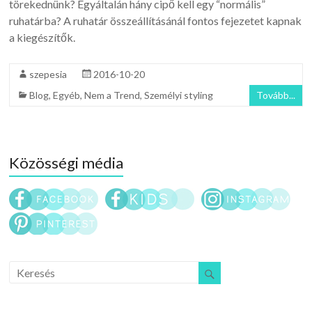
törekednünk? Egyáltalán hány cipő kell egy “normális”
ruhatárba? A ruhatár összeállításánál fontos fejezetet kapnak
a kiegészítők.
szepesia
2016-10-20
Blog
,
Egyéb
,
Nem a Trend
,
Személyi styling
Tovább...
Közösségi média