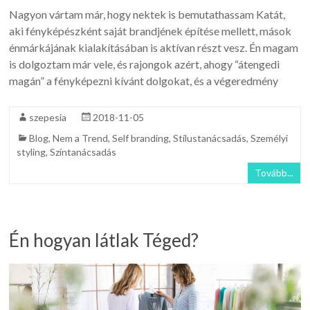
Nagyon vártam már, hogy nektek is bemutathassam Katát,
aki fényképészként saját brandjének építése mellett, mások
énmárkájának kialakításában is aktívan részt vesz. Én magam
is dolgoztam már vele, és rajongok azért, ahogy “átengedi
magán” a fényképezni kívánt dolgokat, és a végeredmény
szepesia
2018-11-05
Blog
,
Nem a Trend
,
Self branding
,
Stílustanácsadás
,
Személyi
styling
,
Színtanácsadás
Tovább...
Én hogyan látlak Téged?