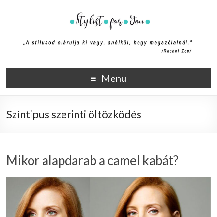
Stylist4U
A stílus az egyik módja annak, hogy elmondd ki vagy, anélkül,
Menu
hogy megszólalnál. (Rachel Zoe)
Színtipus szerinti öltözködés
Mikor alapdarab a camel kabát?