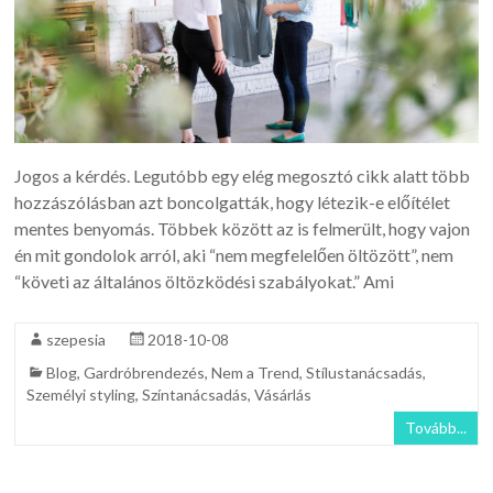
Jogos a kérdés. Legutóbb egy elég megosztó cikk alatt több
hozzászólásban azt boncolgatták, hogy létezik-e előítélet
mentes benyomás. Többek között az is felmerült, hogy vajon
én mit gondolok arról, aki “nem megfelelően öltözött”, nem
“követi az általános öltözködési szabályokat.” Ami
szepesia
2018-10-08
Blog
,
Gardróbrendezés
,
Nem a Trend
,
Stílustanácsadás
,
Személyi styling
,
Színtanácsadás
,
Vásárlás
Tovább...