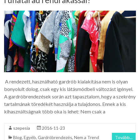
ruhatárad rendrakással!
A rendezett, használható gardrób kialakítása nem is olyan
bonyolult dolog, csak egy kis látásmódbeli változást igényel.
A gardróbrendezések során azt tapasztalom, hogy a szekrény
tartalmának töredékét használja a tulajdonos. Ennek a kis
kihasználtságnak több oka is lehet: Nem csak a
szepesia
2016-11-23
Blog
,
Egyéb
,
Gardróbrendezés
,
Nem a Trend
Tovább...