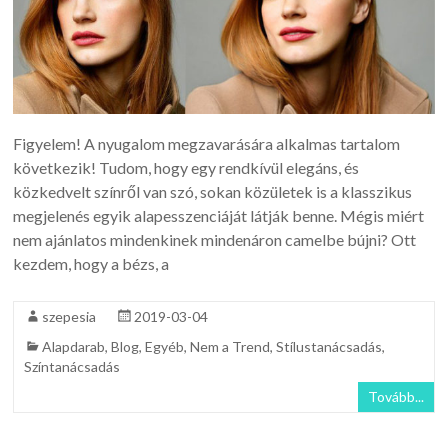
Figyelem! A nyugalom megzavarására alkalmas tartalom
következik! Tudom, hogy egy rendkívül elegáns, és
közkedvelt színről van szó, sokan közületek is a klasszikus
megjelenés egyik alapesszenciáját látják benne. Mégis miért
nem ajánlatos mindenkinek mindenáron camelbe bújni? Ott
kezdem, hogy a bézs, a
szepesia
2019-03-04
Alapdarab
,
Blog
,
Egyéb
,
Nem a Trend
,
Stílustanácsadás
,
Színtanácsadás
Tovább...