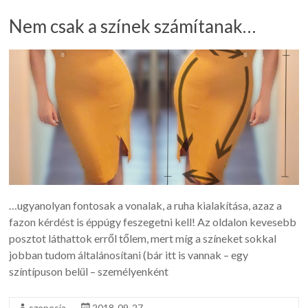
Nem csak a színek számítanak…
…ugyanolyan fontosak a vonalak, a ruha kialakítása, azaz a
fazon kérdést is éppúgy feszegetni kell! Az oldalon kevesebb
posztot láthattok erről tőlem, mert míg a színeket sokkal
jobban tudom általánosítani (bár itt is vannak – egy
színtípuson belül – személyenként
szepesia
2018-09-27