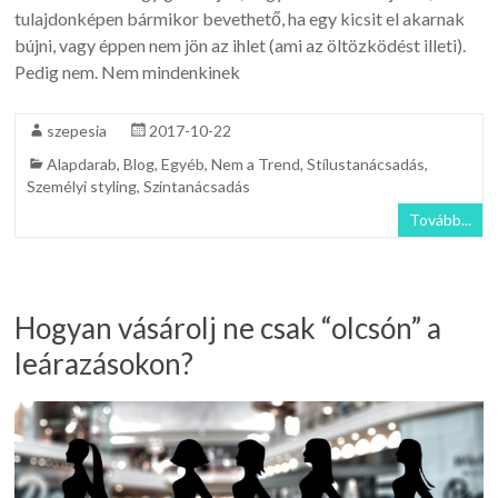
tulajdonképen bármikor bevethető, ha egy kicsit el akarnak
bújni, vagy éppen nem jön az ihlet (ami az öltözködést illeti).
Pedig nem. Nem mindenkinek
szepesia
2017-10-22
Alapdarab
,
Blog
,
Egyéb
,
Nem a Trend
,
Stílustanácsadás
,
Személyi styling
,
Színtanácsadás
Tovább...
Hogyan vásárolj ne csak “olcsón” a
leárazásokon?