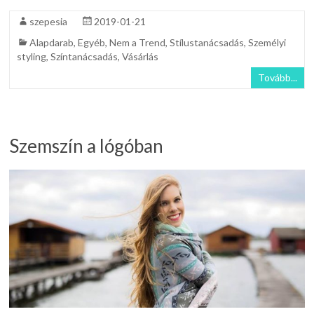
szepesia
2019-01-21
Alapdarab
,
Egyéb
,
Nem a Trend
,
Stílustanácsadás
,
Személyi
styling
,
Színtanácsadás
,
Vásárlás
Tovább...
Szemszín a lógóban