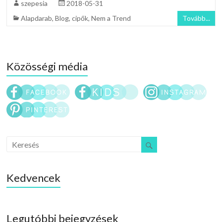
szepesia
2018-05-31
Alapdarab
,
Blog
,
cipők
,
Nem a Trend
Tovább...
Közösségi média
Kedvencek
Legutóbbi bejegyzések