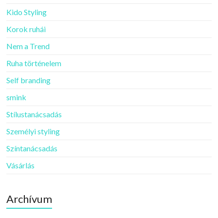
Kido Styling
Korok ruhái
Nem a Trend
Ruha történelem
Self branding
smink
Stílustanácsadás
Személyi styling
Színtanácsadás
Vásárlás
Archívum