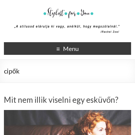
Stylist4U
A stílus az egyik módja annak, hogy elmondd ki vagy, anélkül,
Menu
hogy megszólalnál. (Rachel Zoe)
cipők
Mit nem illik viselni egy esküvőn?