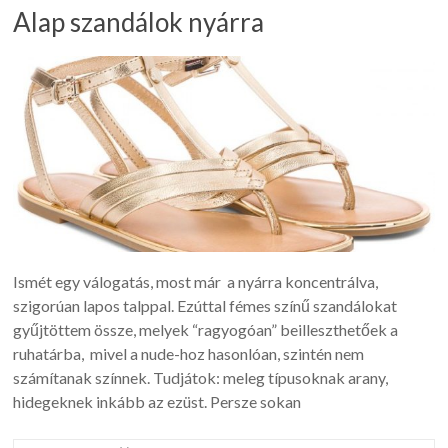
Alap szandálok nyárra
Ismét egy válogatás, most már a nyárra koncentrálva,
szigorúan lapos talppal. Ezúttal fémes színű szandálokat
gyűjtöttem össze, melyek “ragyogóan” beilleszthetőek a
ruhatárba, mivel a nude-hoz hasonlóan, szintén nem
számítanak színnek. Tudjátok: meleg típusoknak arany,
hidegeknek inkább az ezüst. Persze sokan