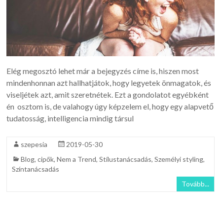
Elég megosztó lehet már a bejegyzés címe is, hiszen most
mindenhonnan azt hallhatjátok, hogy legyetek önmagatok, és
viseljétek azt, amit szeretnétek. Ezt a gondolatot egyébként
én osztom is, de valahogy úgy képzelem el, hogy egy alapvető
tudatosság, intelligencia mindig társul
szepesia
2019-05-30
Blog
,
cipők
,
Nem a Trend
,
Stílustanácsadás
,
Személyi styling
,
Színtanácsadás
Tovább...