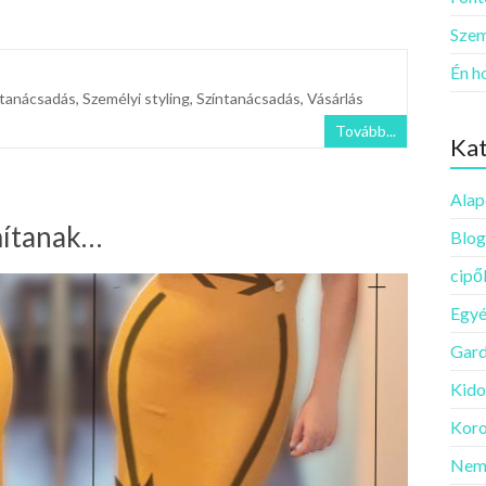
Szem
Én h
stanácsadás
,
Személyi styling
,
Színtanácsadás
,
Vásárlás
Tovább...
Kat
Alap
mítanak…
Blog
cipő
Egy
Gard
Kido
Koro
Nem 