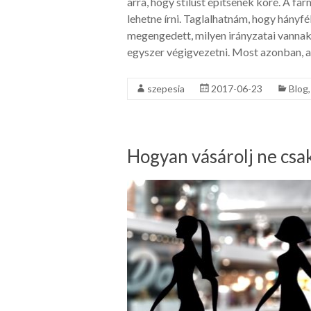
arra, hogy stílust építsenek köré. A fa
lehetne írni. Taglalhatnám, hogy hán
megengedett, milyen irányzatai vannak,
egyszer végigvezetni. Most azonban, a 
szepesia
2017-06-23
Blog
Hogyan vásárolj ne csak