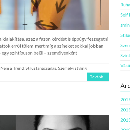
Ruha
Self
smin
Stíl
 kialakítása, azaz a fazon kérdést is éppúgy feszegetni
Szem
attok erről tőlem, mert míg a színeket sokkal jobban
 – egy színtípuson belül – személyenként
Szín
Vásá
,
Nem a Trend
,
Stílustanácsadás
,
Személyi styling
Tovább...
Ar
2019
2019
2019
2018