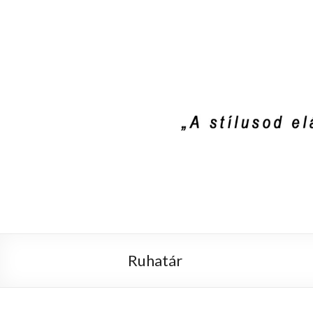
Stylist4U
A stílus az egyik módja annak, hogy el
Ruhatár