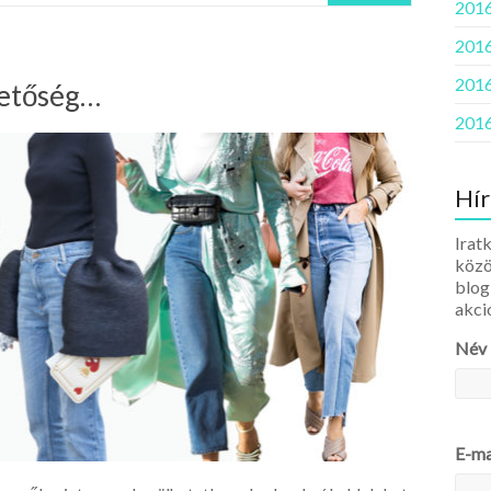
2016
2016
2016
hetőség…
2016
Hír
Iratk
közö
blog
akci
Név
E-ma