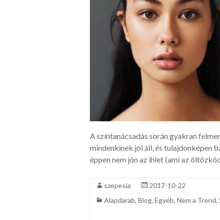
A színtanácsadás során gyakran felmerü
mindenkinek jól áll, és tulajdonképen b
éppen nem jön az ihlet (ami az öltözkö
szepesia
2017-10-22
Alapdarab
,
Blog
,
Egyéb
,
Nem a Trend
,