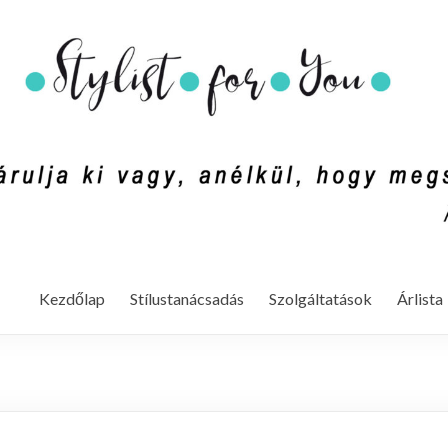
mondd ki vagy, anélkül, hogy megszólalnál. (Rachel Zoe)
Kezdőlap
Stílustanácsadás
Szolgáltatások
Árlista