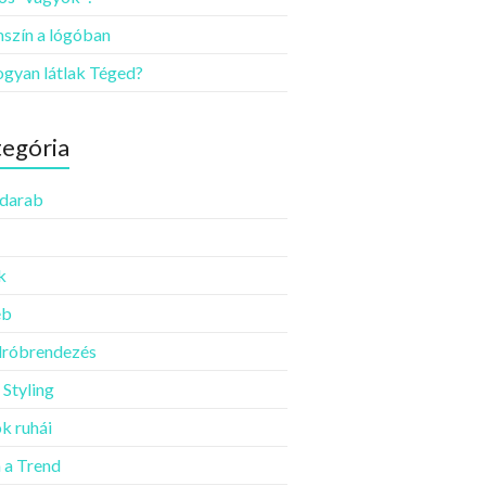
szín a lógóban
ogyan látlak Téged?
egória
darab
k
éb
róbrendezés
 Styling
k ruhái
a Trend