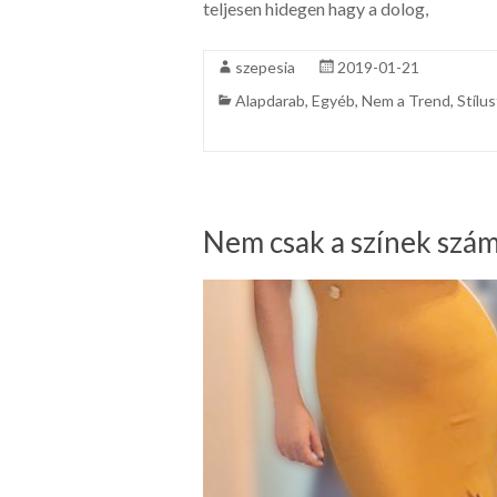
teljesen hidegen hagy a dolog,
szepesia
2019-01-21
Alapdarab
,
Egyéb
,
Nem a Trend
,
Stílu
Nem csak a színek szá