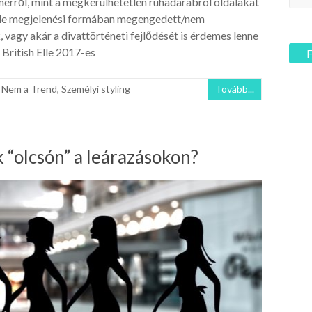
rmerről, mint a megkerülhetetlen ruhadarabról oldalakat
yféle megjelenési formában megengedett/nem
 vagy akár a divattörténeti fejlődését is érdemes lenne
British Elle 2017-es
,
Nem a Trend
,
Személyi styling
Tovább...
 “olcsón” a leárazásokon?