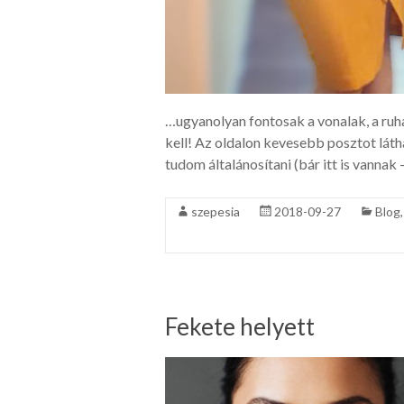
…ugyanolyan fontosak a vonalak, a ruha
kell! Az oldalon kevesebb posztot láth
tudom általánosítani (bár itt is vannak
szepesia
2018-09-27
Blog
Fekete helyett