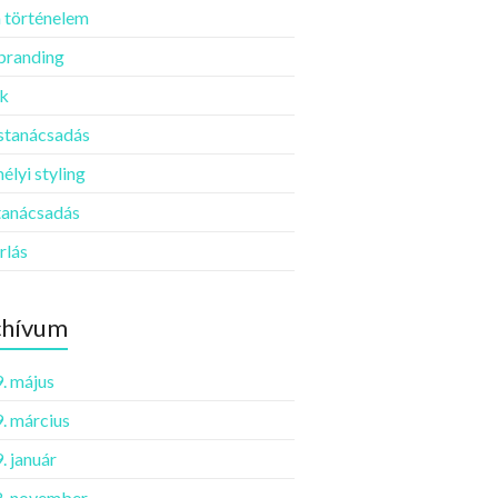
 történelem
 branding
k
ustanácsadás
élyi styling
tanácsadás
rlás
chívum
. május
. március
. január
. november