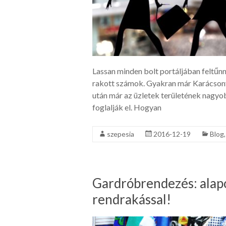
Lassan minden bolt portáljában feltűnne
rakott számok. Gyakran már Karácsony 
után már az üzletek területének nagyo
foglalják el. Hogyan
szepesia
2016-12-19
Blog
Gardróbrendezés: alap
rendrakással!