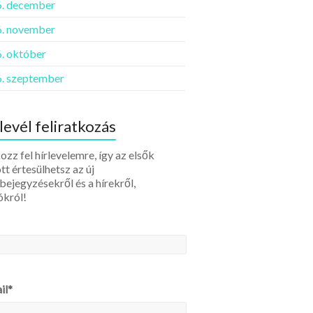
. december
. november
. október
. szeptember
levél feliratkozás
ozz fel hírlevelemre, így az elsők
tt értesülhetsz az új
bejegyzésekről és a hírekről,
ókról!
il*