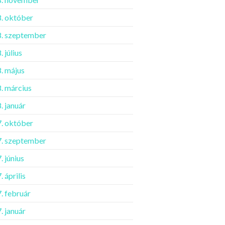
. október
. szeptember
 július
. május
. március
. január
. október
. szeptember
. június
 április
. február
. január