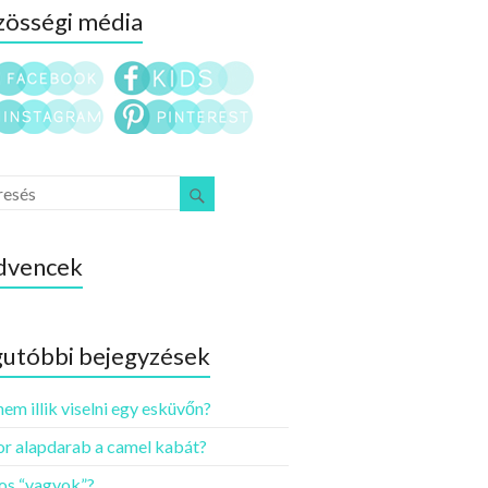
össégi média
dvencek
utóbbi bejegyzések
nem illik viselni egy esküvőn?
r alapdarab a camel kabát?
os “vagyok”?