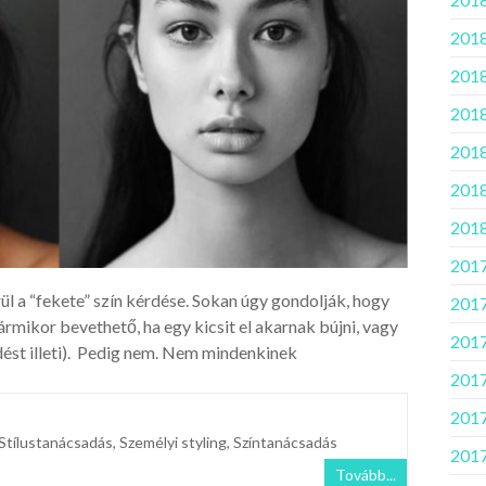
2018
2018
2018.
2018
2018
2018
2017
l a “fekete” szín kérdése. Sokan úgy gondolják, hogy
2017
ármikor bevethető, ha egy kicsit el akarnak bújni, vagy
2017
dést illeti). Pedig nem. Nem mindenkinek
2017.
2017
Stílustanácsadás
,
Személyi styling
,
Színtanácsadás
2017
Tovább...