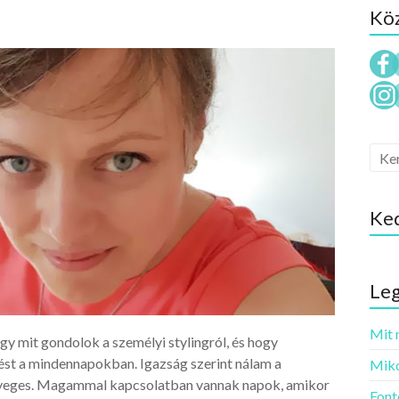
Köz
Ke
Leg
Mit 
gy mit gondolok a személyi stylingról, és hogy
ést a mindennapokban. Igazság szerint nálam a
Miko
yeges. Magammal kapcsolatban vannak napok, amikor
Font