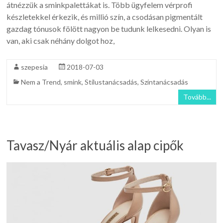
átnézzük a sminkpalettákat is. Több ügyfelem vérprofi
készletekkel érkezik, és millió szín, a csodásan pigmentált
gazdag tónusok fölött nagyon be tudunk lelkesedni. Olyan is
van, aki csak néhány dolgot hoz,
szepesia
2018-07-03
Nem a Trend
,
smink
,
Stílustanácsadás
,
Színtanácsadás
Tovább...
Tavasz/Nyár aktuális alap cipők