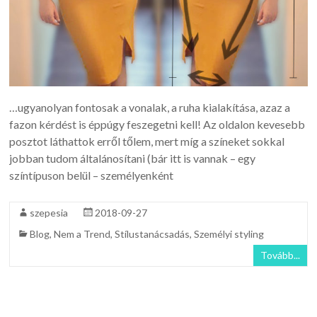
…ugyanolyan fontosak a vonalak, a ruha kialakítása, azaz a
fazon kérdést is éppúgy feszegetni kell! Az oldalon kevesebb
posztot láthattok erről tőlem, mert míg a színeket sokkal
jobban tudom általánosítani (bár itt is vannak – egy
színtípuson belül – személyenként
szepesia
2018-09-27
Blog
,
Nem a Trend
,
Stílustanácsadás
,
Személyi styling
Tovább...