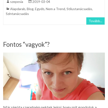
szepesia
2019-03-04
Alapdarab
,
Blog
,
Egyéb
,
Nem a Trend
,
Stílustanácsadás
,
Színtanácsadás
Tovább...
Fontos “vagyok”?
Már régóta szeretném nektek leírni, hogy mit gondolok a