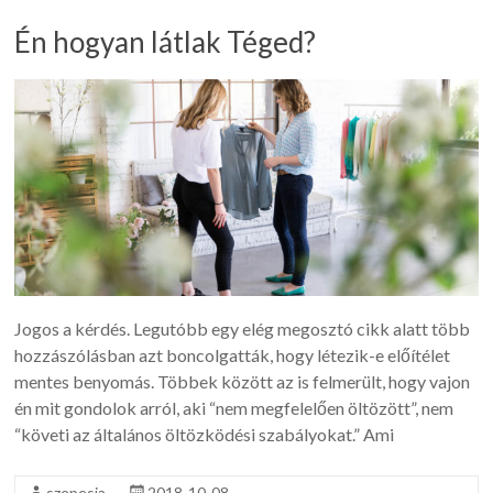
Én hogyan látlak Téged?
Jogos a kérdés. Legutóbb egy elég megosztó cikk alatt több
hozzászólásban azt boncolgatták, hogy létezik-e előítélet
mentes benyomás. Többek között az is felmerült, hogy vajon
én mit gondolok arról, aki “nem megfelelően öltözött”, nem
“követi az általános öltözködési szabályokat.” Ami
szepesia
2018-10-08