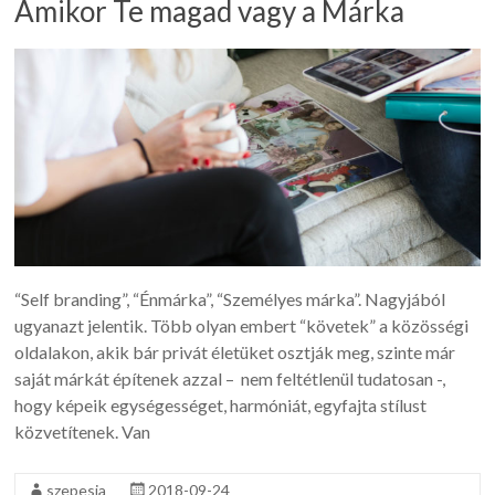
Amikor Te magad vagy a Márka
“Self branding”, “Énmárka”, “Személyes márka”. Nagyjából
ugyanazt jelentik. Több olyan embert “követek” a közösségi
oldalakon, akik bár privát életüket osztják meg, szinte már
saját márkát építenek azzal – nem feltétlenül tudatosan -,
hogy képeik egységességet, harmóniát, egyfajta stílust
közvetítenek. Van
szepesia
2018-09-24