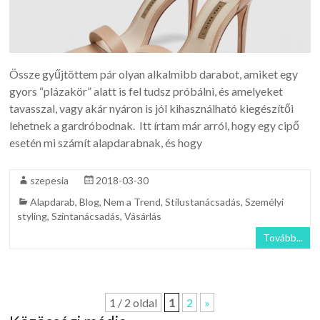
Össze gyűjtöttem pár olyan alkalmibb darabot, amiket egy
gyors “plázakör” alatt is fel tudsz próbálni, és amelyeket
tavasszal, vagy akár nyáron is jól kihasználható kiegészítői
lehetnek a gardróbodnak. Itt írtam már arról, hogy egy cipő
esetén mi számít alapdarabnak, és hogy
szepesia
2018-03-30
Alapdarab
,
Blog
,
Nem a Trend
,
Stílustanácsadás
,
Személyi
styling
,
Színtanácsadás
,
Vásárlás
Tovább...
1 / 2 oldal
1
2
»