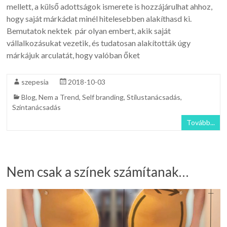
mellett, a külső adottságok ismerete is hozzájárulhat ahhoz,
hogy saját márkádat minél hitelesebben alakíthasd ki.
Bemutatok nektek pár olyan embert, akik saját
vállalkozásukat vezetik, és tudatosan alakították úgy
márkájuk arculatát, hogy valóban őket
szepesia
2018-10-03
Blog
,
Nem a Trend
,
Self branding
,
Stílustanácsadás
,
Színtanácsadás
Tovább...
Nem csak a színek számítanak…