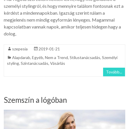
személyi stylingról, és hogy mennyire találom fontosnak ezt a
kérdést a mindennapokban. Igazság szerint nálam a
megjelenés nem mindig egyformán lényeges. Magammal
kapcsolatban vannak napok, amikor teljesen hidegen hagy a
dolog,
szepesia
2019-01-21
Alapdarab
,
Egyéb
,
Nem a Trend
,
Stílustanácsadás
,
Személyi
styling
,
Színtanácsadás
,
Vásárlás
Tovább...
Szemszín a lógóban