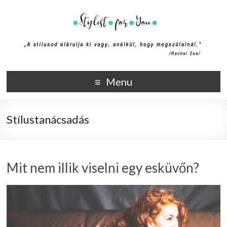
Stylist4U
A stílus az egyik módja annak, hogy elmondd ki vagy, anélkül,
Menu
hogy megszólalnál. (Rachel Zoe)
Stílustanácsadás
Mit nem illik viselni egy esküvőn?