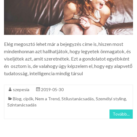
Elég megosztó lehet már a bejegyzés címe is, hiszen most
mindenhonnan azt hallhatjátok, hogy legyetek önmagatok, és
viseljétek azt, amit szeretnétek. Ezt a gondolatot egyébként
én osztom is, de valahogy úgy képzelem el, hogy egy alapvető
tudatosság, intelligencia mindig társul
szepesia
2019-05-30
Blog
,
cipők
,
Nem a Trend
,
Stílustanácsadás
,
Személyi styling
,
Színtanácsadás
Tovább...