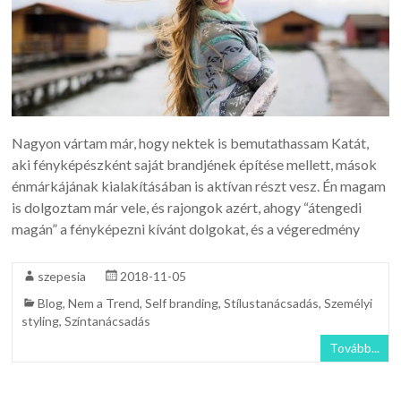
Nagyon vártam már, hogy nektek is bemutathassam Katát,
aki fényképészként saját brandjének építése mellett, mások
énmárkájának kialakításában is aktívan részt vesz. Én magam
is dolgoztam már vele, és rajongok azért, ahogy “átengedi
magán” a fényképezni kívánt dolgokat, és a végeredmény
szepesia
2018-11-05
Blog
,
Nem a Trend
,
Self branding
,
Stílustanácsadás
,
Személyi
styling
,
Színtanácsadás
Tovább...