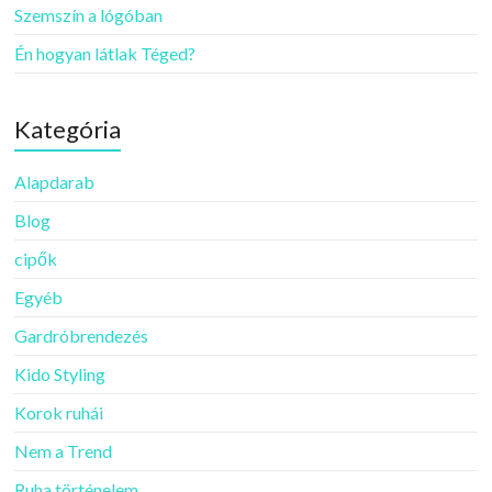
Szemszín a lógóban
Én hogyan látlak Téged?
Kategória
Alapdarab
Blog
cipők
Egyéb
Gardróbrendezés
Kido Styling
Korok ruhái
Nem a Trend
Ruha történelem