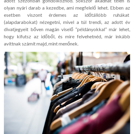
adott szezonban gondolkoznod. Sokszor akadhat télen is
olyan nyári darab a kezedbe, ami megfelelő lehet. Ebben az
esetben viszont érdemes az időtállóbb ruhákat
(alapdarabokat) nézegetni, mivel a túl trendi, az adott év
divatjegyeit bőven magán viselő “példányokkal” már lehet,
hogy kifutsz az időből, és mire felvehetnéd, már inkább
avíttnak számít majd, mint menőnek.