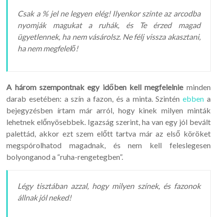
Csak a % jel ne legyen elég! Ilyenkor szinte az arcodba
nyomják magukat a ruhák, és Te érzed magad
ügyetlennek, ha nem vásárolsz. Ne félj vissza akasztani,
ha nem megfelelő!
A három szempontnak egy időben kell megfelelnie
minden
darab esetében: a szín a fazon, és a minta. Szintén
ebben
a
bejegyzésben írtam már arról, hogy kinek milyen minták
lehetnek előnyösebbek. Igazság szerint, ha van egy jól bevált
palettád, akkor ezt szem előtt tartva már az első köröket
megspórolhatod magadnak, és nem kell feleslegesen
bolyonganod a “ruha-rengetegben”.
Légy tisztában azzal, hogy milyen színek, és fazonok
állnak jól neked!