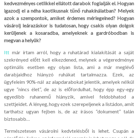
kedvezményes cetlikkel ellátott darabok foglalják el. Hogyan
igazodj el a néha kaotikusnak tűnő ruhakínálatban? Melyek
azok a szempontok, amiket érdemes mérlegelned? Hogyan
vásárolj leárazáskor is tudatosan, hogy csakis olyan dolgok
kerüljenek a kosaradba, amelyeknek a gardróbodban is
megvan a helyük?
Itt
már írtam arról, hogy a ruhatárad kialakítását a saját
szekrényed előtt kell elkezdened, melynek a végeredménye
optimális esetben egy olyan lista, ami a már meglévő
darabjaidhoz hiányzó ruhákat tartalmazza. Ezek, az
ügyfeleim 90%-nál az alapdarabokat jelentik, amelyek nélkül
ugye “nincs élet”, de az is előfordulhat, hogy épp egy-egy
egyedibb ruhanemű hiányzik, amivel feldobhatod a
szettjeidet. A lényeg, hogy ezek szerepeljenek a listádon, amit
tarthatsz ugyan fejben is, de az írásos “dokument” talán
biztosabb…
Természetesen vásárolni kedvtelésből is lehet. Csupán a