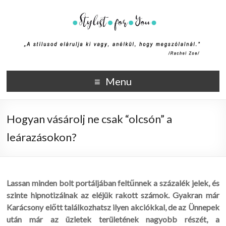
Stylist4U
A stílus az egyik módja annak, hogy elmondd ki vagy, anélkül,
Menu
hogy megszólalnál. (Rachel Zoe)
Hogyan vásárolj ne csak “olcsón” a
leárazásokon?
Lassan minden bolt portáljában feltűnnek a százalék jelek, és
szinte hipnotizálnak az eléjük rakott számok. Gyakran már
Karácsony előtt találkozhatsz ilyen akciókkal, de az Ünnepek
után már az üzletek területének nagyobb részét, a