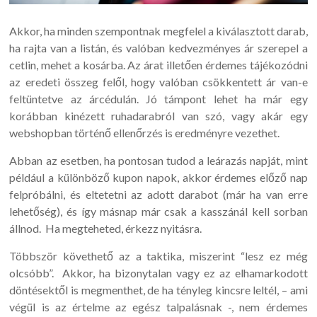
Akkor, ha minden szempontnak megfelel a kiválasztott darab,
ha rajta van a listán, és valóban kedvezményes ár szerepel a
cetlin, mehet a kosárba. Az árat illetően érdemes tájékozódni
az eredeti összeg felől, hogy valóban csökkentett ár van-e
feltüntetve az árcédulán. Jó támpont lehet ha már egy
korábban kinézett ruhadarabról van szó, vagy akár egy
webshopban történő ellenőrzés is eredményre vezethet.
Abban az esetben, ha pontosan tudod a leárazás napját, mint
például a különböző kupon napok, akkor érdemes előző nap
felpróbálni, és eltetetni az adott darabot (már ha van erre
lehetőség), és így másnap már csak a kasszánál kell sorban
állnod. Ha megteheted, érkezz nyitásra.
Többször követhető az a taktika, miszerint “lesz ez még
olcsóbb”. Akkor, ha bizonytalan vagy ez az elhamarkodott
döntésektől is megmenthet, de ha tényleg kincsre leltél, – ami
végül is az értelme az egész talpalásnak -, nem érdemes