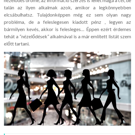
nézelődés öröme, az információ szerzés is lehet maga a cél, de
talán az ilyen alkalmak azok, amikor a legkönnyebben
elcsábulhatsz. Tulajdonképpen még ez sem olyan nagy
probléma, de a feleslegesen kiadott pénz , legyen az
bármilyen kevés, akkor is felesleges… Éppen ezért érdemes
tehát a “nézelődések” alkalmával is a már említett listát szem
előtt tartani.