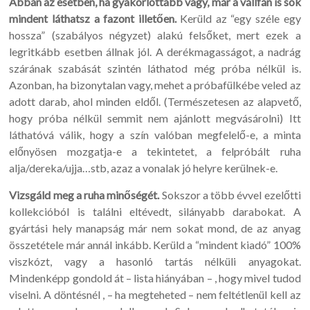
Abban az esetben, ha gyakorlottabb vagy, már a vállfán is sok
mindent láthatsz a fazont illetően.
Kerüld az “egy széle egy
hossza” (szabályos négyzet) alakú felsőket, mert ezek a
legritkább esetben állnak jól. A derékmagasságot, a nadrág
szárának szabását szintén láthatod még próba nélkül is.
Azonban, ha bizonytalan vagy, mehet a próbafülkébe veled az
adott darab, ahol minden eldől. (Természetesen az alapvető,
hogy próba nélkül semmit nem ajánlott megvásárolni) Itt
láthatóvá válik, hogy a szín valóban megfelelő-e, a minta
előnyösen mozgatja-e a tekintetet, a felpróbált ruha
alja/dereka/ujja…stb, azaz a vonalak jó helyre kerülnek-e.
Vizsgáld meg a ruha minőségét.
Sokszor a több évvel ezelőtti
kollekcióból is találni eltévedt, silányabb darabokat. A
gyártási hely manapság már nem sokat mond, de az anyag
összetétele már annál inkább. Kerüld a “mindent kiadó” 100%
viszkózt, vagy a hasonló tartás nélküli anyagokat.
Mindenképp gondold át – lista hiányában – , hogy mivel tudod
viselni. A döntésnél , – ha megteheted – nem feltétlenül kell az