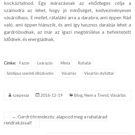
kockáztatnod. Egy leárazásnak az elsődleges célja a
számodra az lehet, hogy jó minőséget, kedvezményesen
vásárolhass. E mellet, rátalálni arra a darabra, ami éppen Rád
való, ami éppen hiányzik, és ami így hasznos darabja lehet a
gardróbodnak, az már az igazi megtérülése a befektetett
idődnek, és energiádnak.
Cimke:
Fazon
Leárazás
Minta
Ruhatár
Színtipus szerinti öltözködés
Vásárlás
Vásárlás stylisttal
szepesia
2016-12-19
Blog
,
Nem a Trend
,
Vásárlás
←
Gardróbrendezés: alapozd meg a ruhatárad
rendrakással!