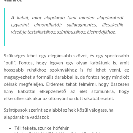
A kabát, mint alapdarab (ami minden alapdarabról
egyaránt elmondható): sallangmentes, illeszkedik
viselője testalkatához, színtípusához, életmódjához.
Szükséges lehet egy elegánsabb szövet, és egy sportosabb
“pufi”. Fontos, hogy legyen egy olyan kabátunk is, amit
hosszabb ruhákhoz szoknyákhoz is fel lehet venni, ez
megegyezhet a formális darabbal is, de fontos hogy mindkét
célnak megfeleljen. Érdemes tehát felmérni, hogy összesen
hány kabáttal elképzelhető az élet számunkra, hogy
elkerülhessük akár az öltönyön hordott síkabát esetét.
Színtípusok szerint az alábbi színek közül válogass, ha
alapdarabra vadászol:
Tél: fekete, szürke, hófehér