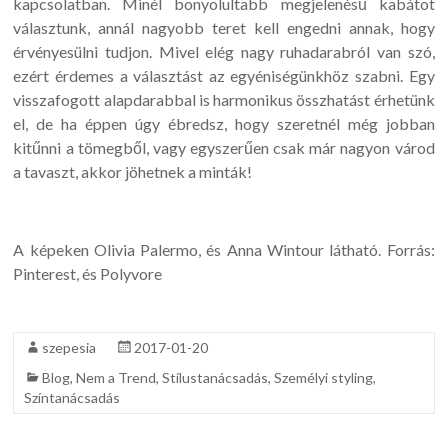
kapcsolatban. Minél bonyolultabb megjelenésű kabátot
választunk, annál nagyobb teret kell engedni annak, hogy
érvényesülni tudjon. Mivel elég nagy ruhadarabról van szó,
ezért érdemes a választást az egyéniségünkhöz szabni. Egy
visszafogott alapdarabbal is harmonikus összhatást érhetünk
el, de ha éppen úgy ébredsz, hogy szeretnél még jobban
kitűnni a tömegből, vagy egyszerűen csak már nagyon várod
a tavaszt, akkor jöhetnek a minták!
A képeken Olivia Palermo, és Anna Wintour látható. Forrás:
Pinterest, és Polyvore
szepesia
2017-01-20
Blog
,
Nem a Trend
,
Stílustanácsadás
,
Személyi styling
,
Színtanácsadás