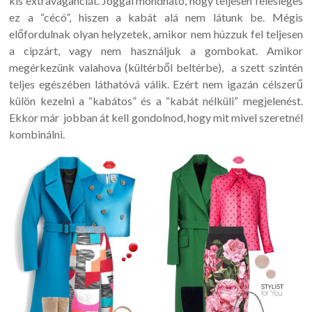
kis extravaganciát. Joggal mondható, hogy teljesen felesleges
ez a “cécó”, hiszen a kabát alá nem látunk be. Mégis
előfordulnak olyan helyzetek, amikor nem húzzuk fel teljesen
a cipzárt, vagy nem használjuk a gombokat. Amikor
megérkezünk valahova (kültérből beltérbe), a szett szintén
teljes egészében láthatóvá válik. Ezért nem igazán célszerű
külön kezelni a “kabátos” és a “kabát nélküli” megjelenést.
Ekkor már jobban át kell gondolnod, hogy mit mivel szeretnél
kombinálni.