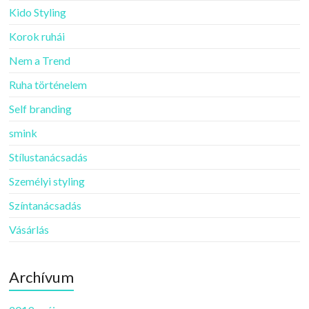
Kido Styling
Korok ruhái
Nem a Trend
Ruha történelem
Self branding
smink
Stílustanácsadás
Személyi styling
Színtanácsadás
Vásárlás
Archívum