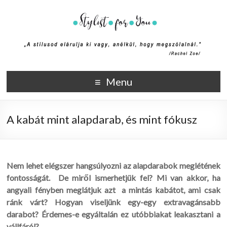
Stylist4U
A stílus az egyik módja annak, hogy elmondd ki vagy, anélkül,
Menu
hogy megszólalnál. (Rachel Zoe)
A kabát mint alapdarab, és mint fókusz
Nem lehet elégszer hangsúlyozni az alapdarabok meglétének
fontosságát. De miről ismerhetjük fel? Mi van akkor, ha
angyali fényben meglátjuk azt a mintás kabátot, ami csak
ránk várt? Hogyan viseljünk egy-egy extravagánsabb
darabot? Érdemes-e egyáltalán ez utóbbiakat leakasztani a
vállfáról?