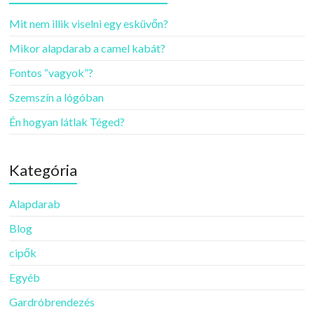
Mit nem illik viselni egy esküvőn?
Mikor alapdarab a camel kabát?
Fontos “vagyok”?
Szemszín a lógóban
Én hogyan látlak Téged?
Kategória
Alapdarab
Blog
cipők
Egyéb
Gardróbrendezés