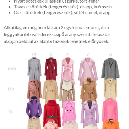
Nyár: sötétkék (liláskék), szürke, tört-fehér
Tavasz: sötétkék (tengerészkék), drapp, krémszín
Ősz: sötétkék (tengerészkék), sötét camel, drapp
Alkatilag én még nem láttam 2 egyforma embert, de a
leggyakoribb váll-derék-csípő arány szerinti felosztás
alapján például az alábbi fazonok lehetnek előnyösek: