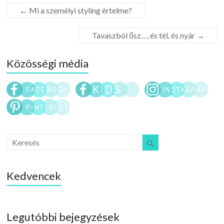
←
Mi a személyi styling értelme?
Tavaszból ősz…, és tél, és nyár
→
Közösségi média
Kedvencek
Legutóbbi bejegyzések