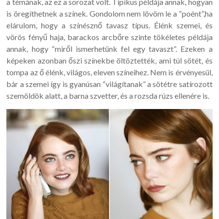
a témának, az ez a sorozat volt. Tipikus példája annak, hogyan
is öregíthetnek a színek. Gondolom nem lövöm le a “poént”,ha
elárulom, hogy a színésznő tavasz típus. Élénk szemei, és
vörös fényű haja, barackos arcbőre szinte tökéletes példája
annak, hogy “miről ismerhetünk fel egy tavaszt”. Ezeken a
képeken azonban őszi színekbe öltöztették, ami túl sötét, és
tompa az ő élénk, világos, eleven színeihez. Nem is érvényesül,
bár a szemei így is gyanúsan “világítanak” a sötétre satírozott
szemöldök alatt, a barna szvetter, és a rozsda rúzs ellenére is.