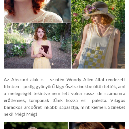
Az Abszurd alak c. – szintén Woody Allen által rendezett
filmben – pedig gyönyörű lágy őszi színekbe öltöztették, ami
a melegségét tekintve nem lett volna rossz, de számomra
erőtlennek, tompának tűnik hozzá ez paletta. Világos
barackos arcbőrét inkább sápasztja, mint kiemeli. Színeket
neki! Még! Még!