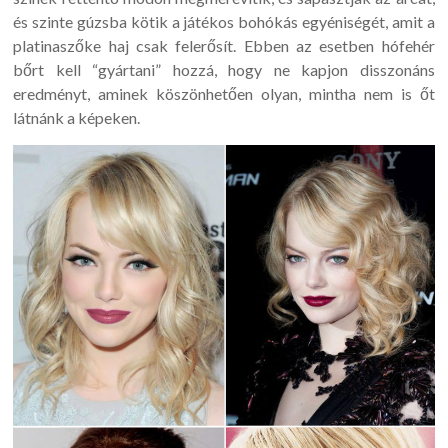
és szinte gúzsba kötik a játékos bohókás egyéniségét, amit a
platinaszőke haj csak felerősít. Ebben az esetben hófehér
bőrt kell “gyártani” hozzá, hogy ne kapjon disszonáns
eredményt, aminek köszönhetően olyan, mintha nem is őt
látnánk a képeken.