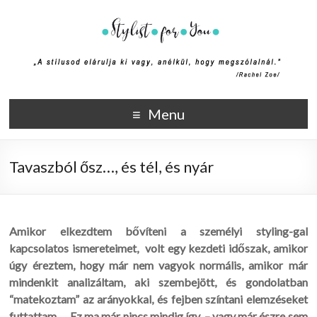
Stylist4U
A stílus az egyik módja annak, hogy elmondd ki vagy, anélkül,
Menu
hogy megszólalnál. (Rachel Zoe)
Tavaszból ősz…, és tél, és nyár
Amikor elkezdtem bővíteni a személyi styling-gal
kapcsolatos ismereteimet, volt egy kezdeti időszak, amikor
úgy éreztem, hogy már nem vagyok normális, amikor már
mindenkit analizáltam, aki szembejött, és gondolatban
“matekoztam” az arányokkal, és fejben színtani elemzéseket
futtattam… Ez ma már nincs mindig így, – vagy már észre sem