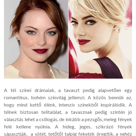
A tél színei drámaiak, a tavaszt pedig alapvetően egy
romantikus, bohém színvilág jellemzi. A közös bennük az,
hogy mind kettő élénk, intenzív színekből inspirálódik. A
télnek biztosan telitalálat, a tavasznak pedig szintén jó
választás lehet a csillogás, de inkább a pezsgős, meleg fények
felé kellene nyúlnia. A hideg, jeges, szikrázó fények
sápasztják, a sötét, tetőtől talpig feketék öregítik, a nehéz