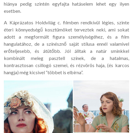
hiánya pedig szintén egyfajta hatáselem lehet egy ilyen
esetben.
A Káprázatos Holdvilág c. filmben rendkívül légies, szinte
éteri könnyedségű kosztümöket terveztek neki, ami sokat
adott a megformált figura személyiségéhez, és a film
hangulatához, de a színésznő saját stílusa ennél valamivel
erőteljesebb, és átütőbb. Jól álltak a natúr sminkkel
kombinált meleg pasztell színek, de a hatalmas,
kontrasztosan csillogó szemei, és rézvörös haja, (és karcos
hangja) még kicsivel “többet is elbírna”.