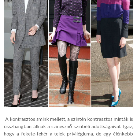
A kontrasztos smink mellett, a szintén kontrasztos minták is
összhangban állnak a színésznő színbéli adottságaival. Igaz,
hogy a fekete-fehér a telek privilégiuma, de egy élénkebb