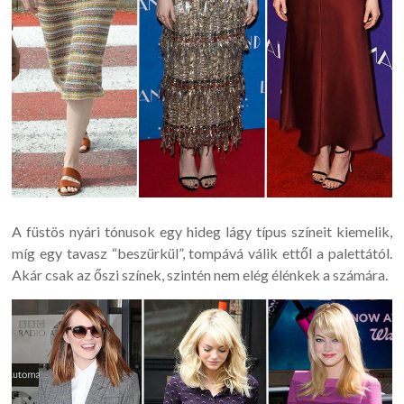
A füstös nyári tónusok egy hideg lágy típus színeit kiemelik,
míg egy tavasz “beszürkül”, tompává válik ettől a palettától.
Akár csak az őszi színek, szintén nem elég élénkek a számára.