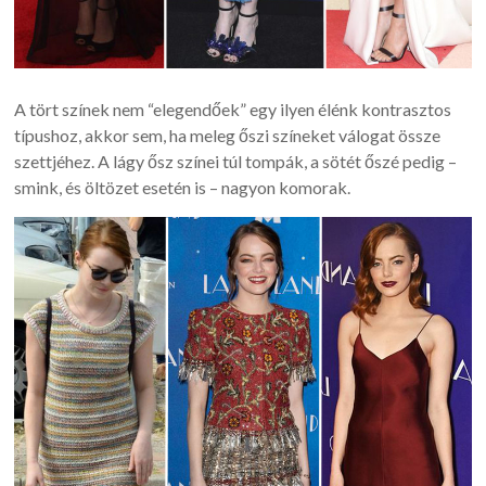
A tört színek nem “elegendőek” egy ilyen élénk kontrasztos
típushoz, akkor sem, ha meleg őszi színeket válogat össze
szettjéhez. A lágy ősz színei túl tompák, a sötét őszé pedig –
smink, és öltözet esetén is – nagyon komorak.