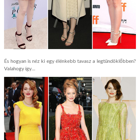
És hogyan is néz ki egy élénkebb tavasz a legtündöklőbben?
Valahogy így…