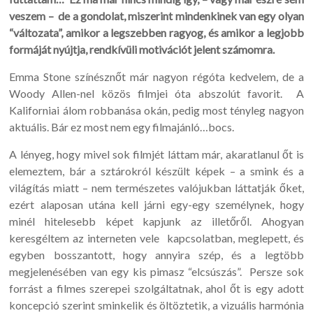
veszem – de a gondolat, miszerint mindenkinek van egy olyan
“változata”, amikor a legszebben ragyog, és amikor a legjobb
formáját nyújtja, rendkívüli motivációt jelent számomra.
Emma Stone színésznőt már nagyon régóta kedvelem, de a
Woody Allen-nel közös filmjei óta abszolút favorit. A
Kaliforniai álom robbanása okán, pedig most tényleg nagyon
aktuális. Bár ez most nem egy filmajánló…bocs.
A lényeg, hogy mivel sok filmjét láttam már, akaratlanul őt is
elemeztem, bár a sztárokról készült képek – a smink és a
világítás miatt – nem természetes valójukban láttatják őket,
ezért alaposan utána kell járni egy-egy személynek, hogy
minél hitelesebb képet kapjunk az illetőről. Ahogyan
keresgéltem az interneten vele kapcsolatban, meglepett, és
egyben bosszantott, hogy annyira szép, és a legtöbb
megjelenésében van egy kis pimasz “elcsúszás”. Persze sok
forrást a filmes szerepei szolgáltatnak, ahol őt is egy adott
koncepció szerint sminkelik és öltöztetik, a vizuális harmónia