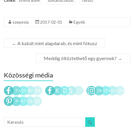
Cimke:
Emma Stone
Színtanácsadás
Tavasz
szepesia
2017-02-01
Egyéb
←
A kabát mint alapdarab, és mint fókusz
Meddig öltöztethető egy gyermek?
→
Közösségi média