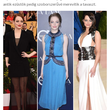
antik ezüstök pedig szoborszerűvé merevítik a tavaszt.