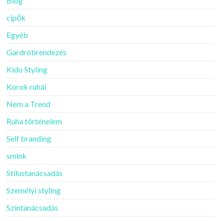
Blog
cipők
Egyéb
Gardróbrendezés
Kido Styling
Korok ruhái
Nem a Trend
Ruha történelem
Self branding
smink
Stílustanácsadás
Személyi styling
Színtanácsadás