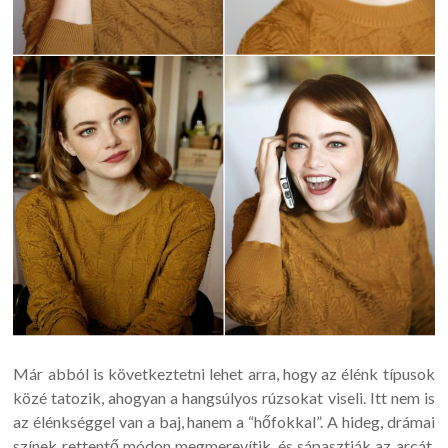
Már abból is következtetni lehet arra, hogy az élénk típusok
közé tatozik, ahogyan a hangsúlyos rúzsokat viseli. Itt nem is
az élénkséggel van a baj, hanem a “hőfokkal”. A hideg, drámai
színek rettentő módon megmerevítik, és sápasztják az arcát,