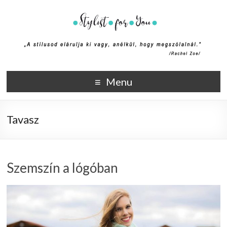
Stylist4U
A stílus az egyik módja annak, hogy elmondd ki vagy, anélkül,
Menu
hogy megszólalnál. (Rachel Zoe)
Tavasz
Szemszín a lógóban