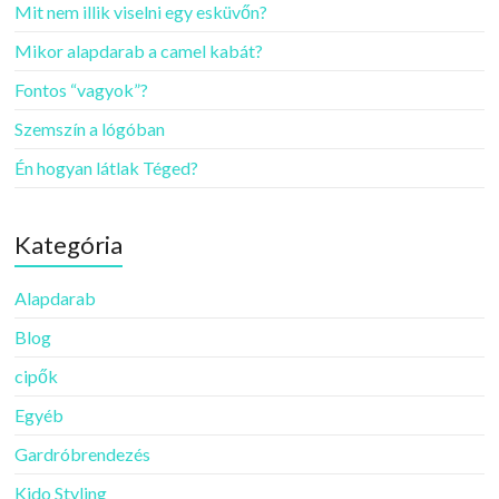
Mit nem illik viselni egy esküvőn?
Mikor alapdarab a camel kabát?
Fontos “vagyok”?
Szemszín a lógóban
Én hogyan látlak Téged?
Kategória
Alapdarab
Blog
cipők
Egyéb
Gardróbrendezés
Kido Styling