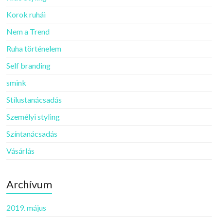
Korok ruhái
Nem a Trend
Ruha történelem
Self branding
smink
Stílustanácsadás
Személyi styling
Színtanácsadás
Vásárlás
Archívum
2019. május