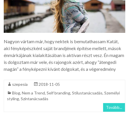
Nagyon vártam már, hogy nektek is bemutathassam Katát,
aki fényképészként saját brandjének építése mellett, mások
énmárkájának kialakításában is aktívan részt vesz. Én magam
is dolgoztam már vele, és rajongok azért, ahogy “átengedi
magán” a fényképezni kívánt dolgokat, és a végeredmény
szepesia
2018-11-05
Blog
,
Nem a Trend
,
Self branding
,
Stílustanácsadás
,
Személyi
styling
,
Színtanácsadás
Tovább...