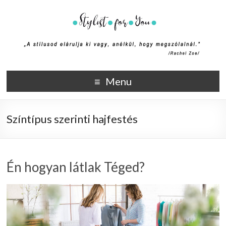
Stylist4U
A stílus az egyik módja annak, hogy elmondd ki vagy, anélkül,
Menu
hogy megszólalnál. (Rachel Zoe)
Színtípus szerinti hajfestés
Én hogyan látlak Téged?