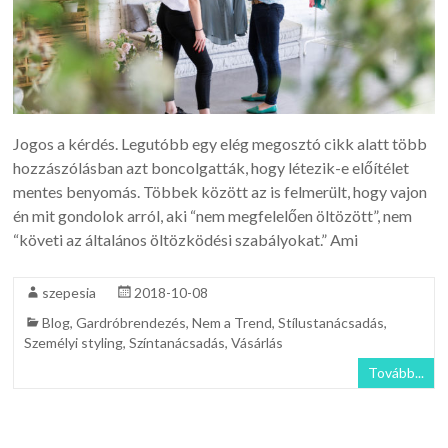
Jogos a kérdés. Legutóbb egy elég megosztó cikk alatt több
hozzászólásban azt boncolgatták, hogy létezik-e előítélet
mentes benyomás. Többek között az is felmerült, hogy vajon
én mit gondolok arról, aki “nem megfelelően öltözött”, nem
“követi az általános öltözködési szabályokat.” Ami
szepesia
2018-10-08
Blog
,
Gardróbrendezés
,
Nem a Trend
,
Stílustanácsadás
,
Személyi styling
,
Színtanácsadás
,
Vásárlás
Tovább...