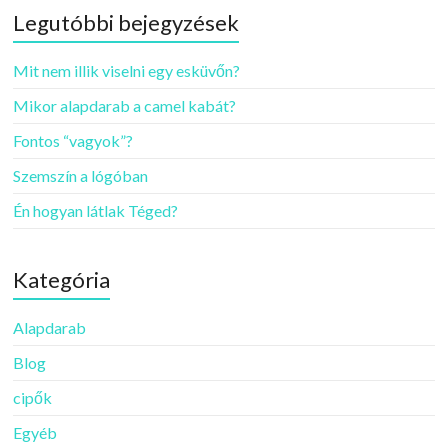
Legutóbbi bejegyzések
Mit nem illik viselni egy esküvőn?
Mikor alapdarab a camel kabát?
Fontos “vagyok”?
Szemszín a lógóban
Én hogyan látlak Téged?
Kategória
Alapdarab
Blog
cipők
Egyéb