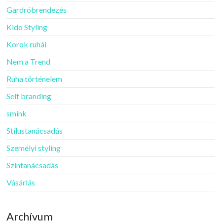
Gardróbrendezés
Kido Styling
Korok ruhái
Nem a Trend
Ruha történelem
Self branding
smink
Stílustanácsadás
Személyi styling
Színtanácsadás
Vásárlás
Archívum