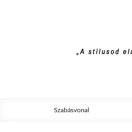
Stylist4U
A stílus az egyik módja annak, hogy el
Szabásvonal