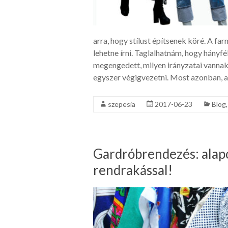
arra, hogy stílust építsenek köré. A fa
lehetne írni. Taglalhatnám, hogy hán
megengedett, milyen irányzatai vannak,
egyszer végigvezetni. Most azonban, a 
szepesia
2017-06-23
Blog
Gardróbrendezés: alap
rendrakással!