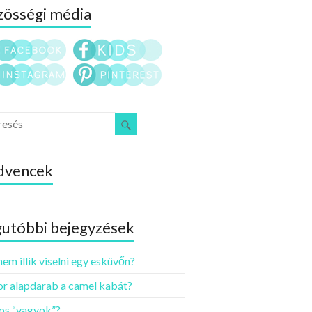
össégi média
dvencek
utóbbi bejegyzések
nem illik viselni egy esküvőn?
r alapdarab a camel kabát?
os “vagyok”?