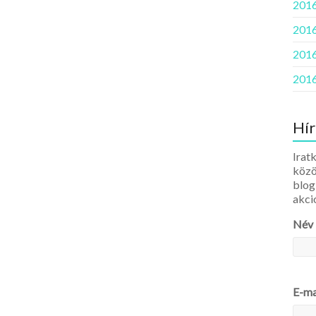
2016
2016
2016
2016
Hír
Iratk
közö
blog
akci
Név
E-ma