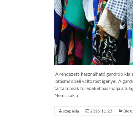
A rendezett, használható gardrób kiala
látásmódbeli változást igényel. A gar
tartalmának töredékét használja a tula
Nem csak a
szepesia
2016-11-23
Blog