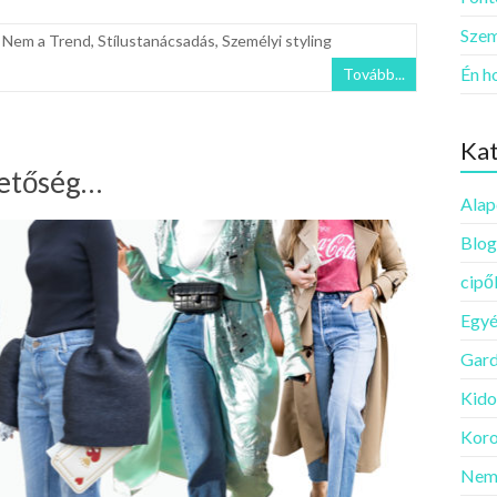
Szem
,
Nem a Trend
,
Stílustanácsadás
,
Személyi styling
Én h
Tovább...
Kat
hetőség…
Alap
Blog
cipő
Egy
Gard
Kido
Koro
Nem 