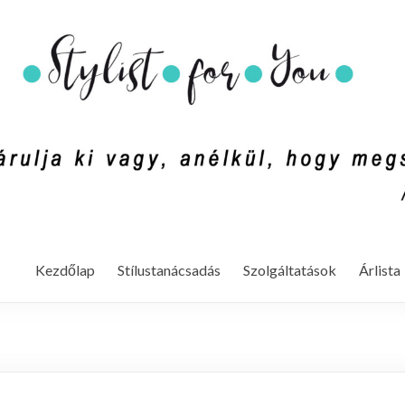
mondd ki vagy, anélkül, hogy megszólalnál. (Rachel Zoe)
Kezdőlap
Stílustanácsadás
Szolgáltatások
Árlista