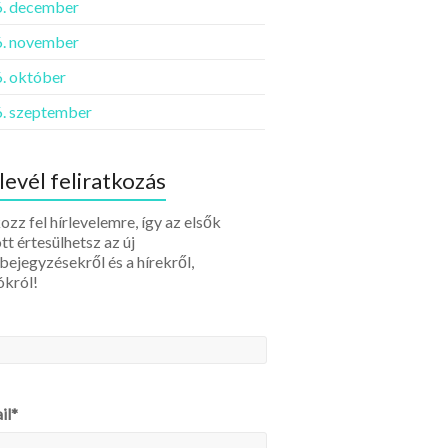
. december
. november
. október
. szeptember
levél feliratkozás
ozz fel hírlevelemre, így az elsők
tt értesülhetsz az új
bejegyzésekről és a hírekről,
ókról!
il*