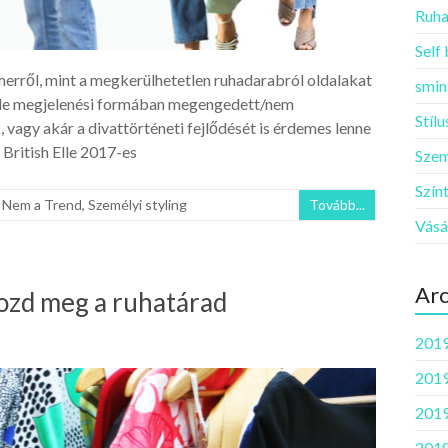
Ruha
Self
rmerről, mint a megkerülhetetlen ruhadarabról oldalakat
smin
yféle megjelenési formában megengedett/nem
Stíl
 vagy akár a divattörténeti fejlődését is érdemes lenne
British Elle 2017-es
Szem
Szín
,
Nem a Trend
,
Személyi styling
Tovább...
Vásá
Ar
ozd meg a ruhatárad
2019
2019
2019
2018