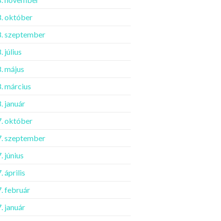
. október
. szeptember
 július
. május
. március
. január
. október
. szeptember
. június
 április
. február
. január