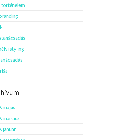
 történelem
 branding
k
ustanácsadás
élyi styling
tanácsadás
rlás
chívum
. május
. március
. január
. november