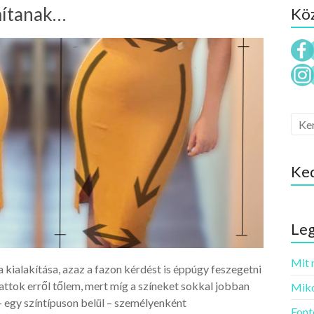
mítanak…
Köz
Ke
Leg
Mit 
 kialakítása, azaz a fazon kérdést is éppúgy feszegetni
attok erről tőlem, mert míg a színeket sokkal jobban
Miko
 – egy színtípuson belül – személyenként
Font