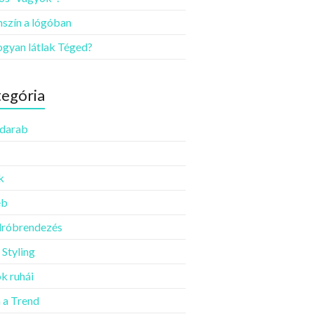
szín a lógóban
ogyan látlak Téged?
egória
darab
k
éb
róbrendezés
 Styling
k ruhái
a Trend