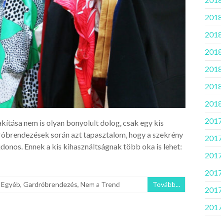
2018
2018
2018.
2018
2018
2018
2017
kítása nem is olyan bonyolult dolog, csak egy kis
dróbrendezések során azt tapasztalom, hogy a szekrény
2017
jdonos. Ennek a kis kihasználtságnak több oka is lehet:
2017
2017.
,
Egyéb
,
Gardróbrendezés
,
Nem a Trend
Tovább...
2017
2017