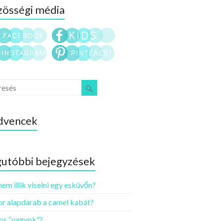
össégi média
dvencek
utóbbi bejegyzések
nem illik viselni egy esküvőn?
r alapdarab a camel kabát?
os “vagyok”?