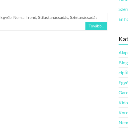
Szem
,
Egyéb
,
Nem a Trend
,
Stílustanácsadás
,
Színtanácsadás
Én h
Tovább...
Kat
Alap
Blog
cipő
Egy
Gard
Kido
Koro
Nem 