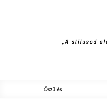
Stylist4U
A stílus az egyik módja annak, hogy el
Őszülés