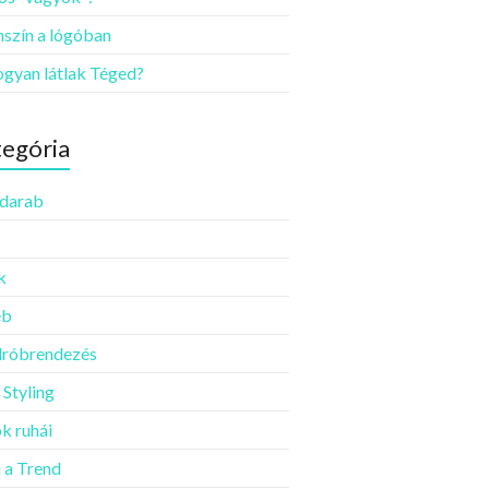
szín a lógóban
ogyan látlak Téged?
egória
darab
k
éb
róbrendezés
 Styling
k ruhái
a Trend