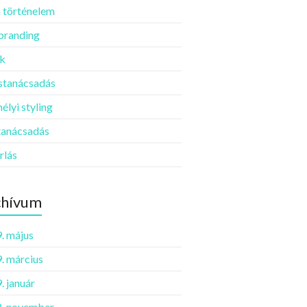
 történelem
 branding
k
ustanácsadás
élyi styling
tanácsadás
rlás
chívum
. május
. március
. január
. november