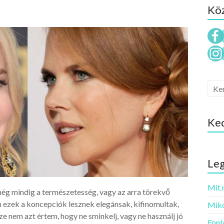
Köz
Ke
Leg
Mit 
ég mindig a természetesség, vagy az arra törekvő
 ezek a koncepciók lesznek elegánsak, kifinomultak,
Miko
e nem azt értem, hogy ne sminkelj, vagy ne használj jó
Font