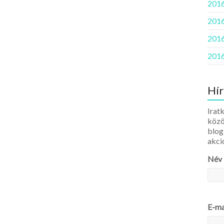
2016
2016
2016
2016
Hír
Iratk
közö
blog
akci
Név
E-ma