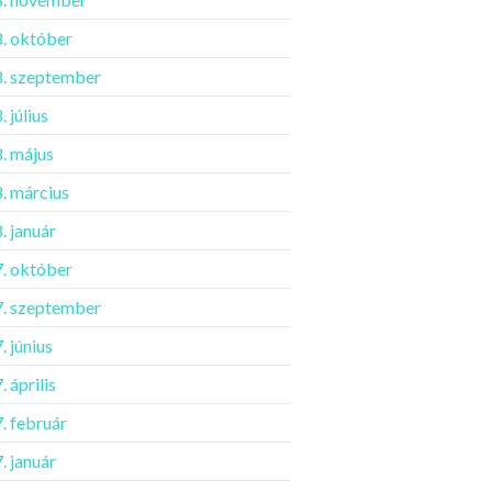
. október
. szeptember
 július
. május
. március
. január
. október
. szeptember
. június
 április
. február
. január