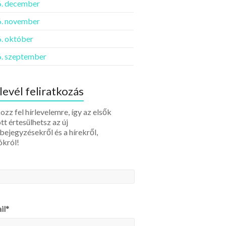
. december
. november
. október
. szeptember
levél feliratkozás
ozz fel hírlevelemre, így az elsők
tt értesülhetsz az új
bejegyzésekről és a hírekről,
ókról!
il*