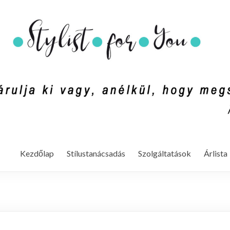
mondd ki vagy, anélkül, hogy megszólalnál. (Rachel Zoe)
Kezdőlap
Stílustanácsadás
Szolgáltatások
Árlista