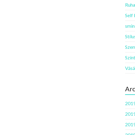
Ruha
Self
smin
Stíl
Szem
Szín
Vásá
Ar
2019
2019
2019
2018