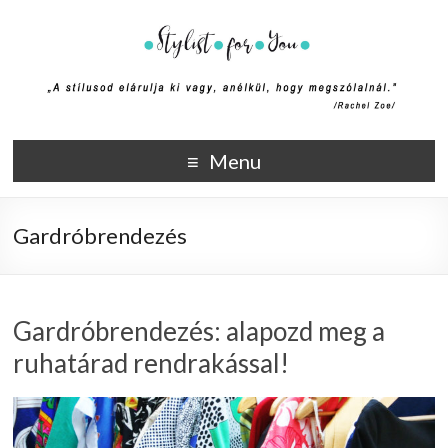
Stylist4U
A stílus az egyik módja annak, hogy elmondd ki vagy, anélkül,
Menu
hogy megszólalnál. (Rachel Zoe)
Gardróbrendezés
Gardróbrendezés: alapozd meg a
ruhatárad rendrakással!