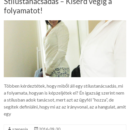
Stílustanácsadás – Kísérd végig a
folyamatot!
Többen kérdeztétek, hogy miből áll egy stílustanácsadás, mi
a folyamata, hogyan is képzeljétek el? Én igazság szerint nem
a stílusban adok tanácsot, mert azt az ügyfél “hozza”, de
segítek definiálni, hogy mi az az irányvonal, az a hangulat, amit
egy
szepesia
2016-09-30