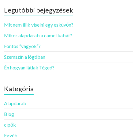
Legutóbbi bejegyzések
Mit nem illik viselni egy esküvőn?
Mikor alapdarab a camel kabát?
Fontos “vagyok”?
Szemszín a lógóban
Én hogyan látlak Téged?
Kategória
Alapdarab
Blog
cipők
Egyéb