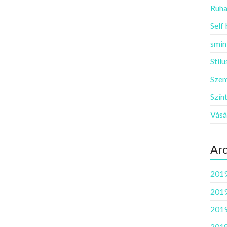
Ruha
Self
smin
Stíl
Szem
Szín
Vásá
Ar
2019
2019
2019
2018