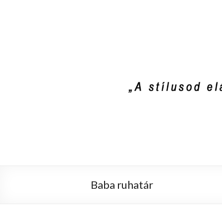
Stylist4U
A stílus az egyik módja annak, hogy el
Baba ruhatár