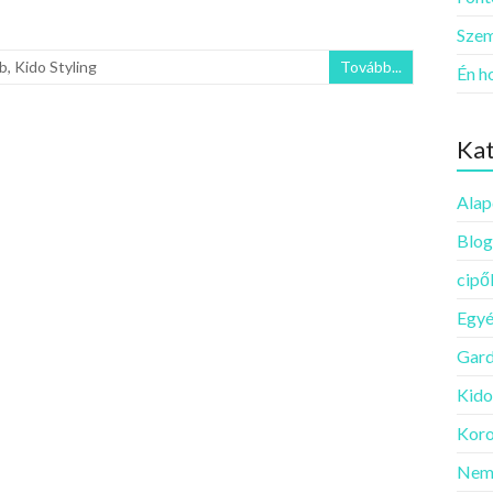
Szem
b
,
Kido Styling
Tovább...
Én h
Kat
Alap
Blog
cipő
Egy
Gard
Kido
Koro
Nem 