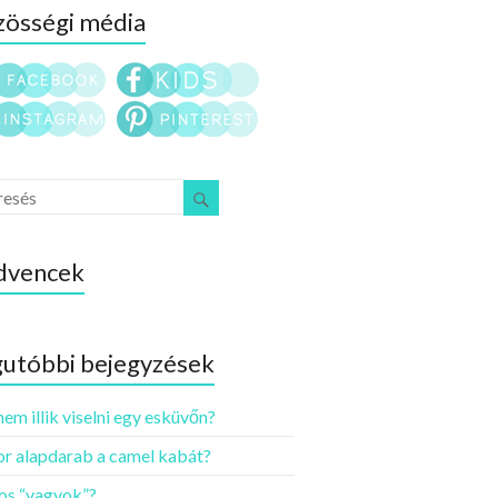
össégi média
dvencek
utóbbi bejegyzések
nem illik viselni egy esküvőn?
r alapdarab a camel kabát?
os “vagyok”?