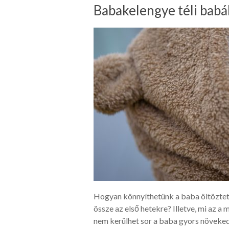
Babakelengye téli bab
Hogyan könnyíthetünk a baba öltöztet
össze az első hetekre? Illetve, mi az a
nem kerülhet sor a baba gyors növeke