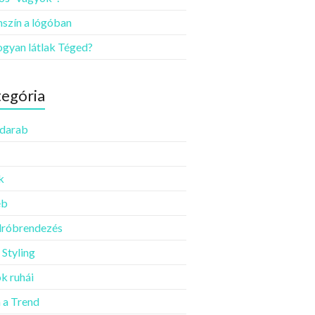
szín a lógóban
ogyan látlak Téged?
egória
darab
k
éb
róbrendezés
 Styling
k ruhái
a Trend