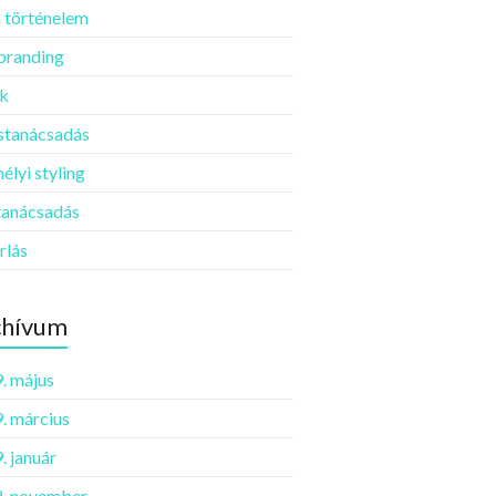
 történelem
 branding
k
ustanácsadás
élyi styling
tanácsadás
rlás
chívum
. május
. március
. január
. november