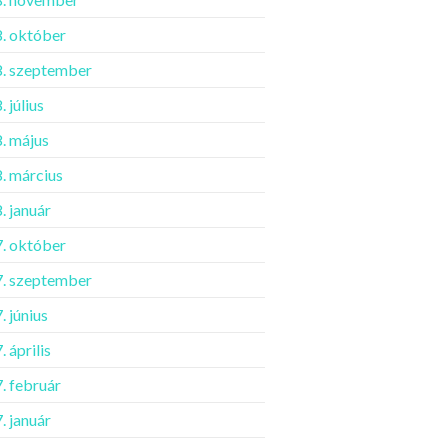
. október
. szeptember
 július
. május
. március
. január
. október
. szeptember
. június
 április
. február
. január