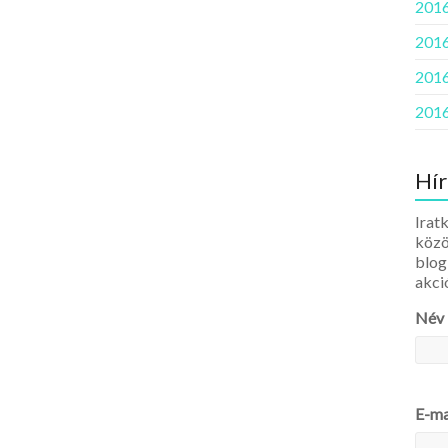
2016
2016
2016
2016
Hír
Iratk
közö
blog
akci
Név
E-ma