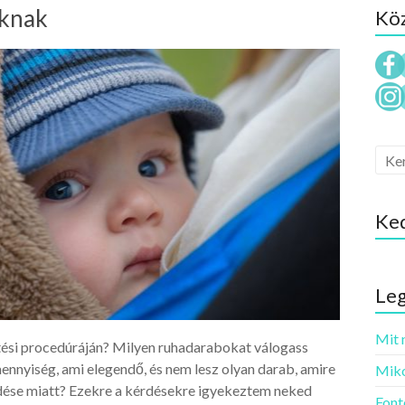
áknak
Köz
Ke
Leg
Mit 
ési procedúráján? Milyen ruhadarabokat válogass
 mennyiség, ami elegendő, és nem lesz olyan darab, amire
Miko
dése miatt? Ezekre a kérdésekre igyekeztem neked
Font