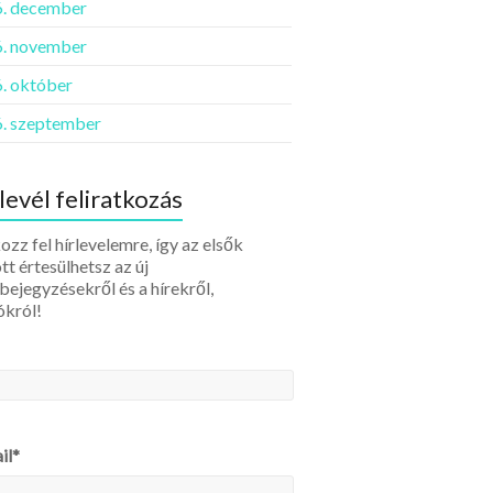
. december
. november
. október
. szeptember
levél feliratkozás
ozz fel hírlevelemre, így az elsők
tt értesülhetsz az új
bejegyzésekről és a hírekről,
ókról!
il*