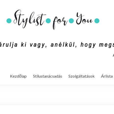
mondd ki vagy, anélkül, hogy megszólalnál. (Rachel Zoe)
Kezdőlap
Stílustanácsadás
Szolgáltatások
Árlista