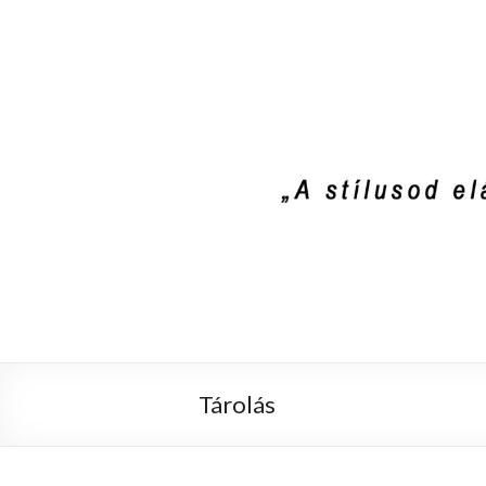
Stylist4U
A stílus az egyik módja annak, hogy el
Tárolás