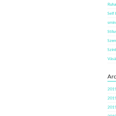
Ruha
Self
smin
Stíl
Szem
Szín
Vásá
Ar
2019
2019
2019
2018