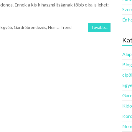
jdonos. Ennek a kis kihasználtságnak több oka is lehet:
Szem
Én h
,
Egyéb
,
Gardróbrendezés
,
Nem a Trend
Tovább...
Kat
Alap
Blog
cipő
Egy
Gard
Kido
Koro
Nem 