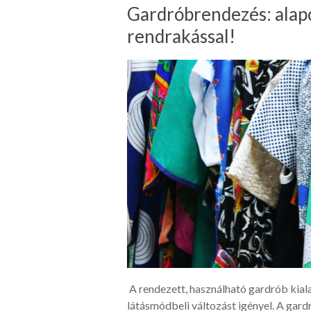
Gardróbrendezés: alap
rendrakással!
A rendezett, használható gardrób kiala
látásmódbeli változást igényel. A gar