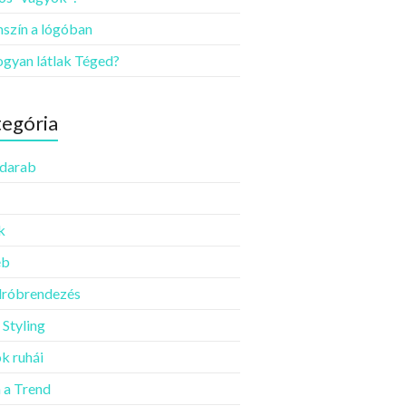
szín a lógóban
ogyan látlak Téged?
egória
darab
k
éb
róbrendezés
 Styling
k ruhái
a Trend