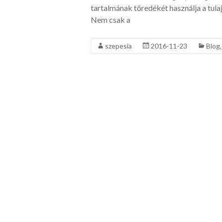
tartalmának töredékét használja a tula
Nem csak a
szepesia
2016-11-23
Blog