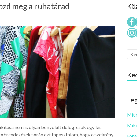
ozd meg a ruhatárad
Köz
Ke
Leg
Mit 
Miko
kítása nem is olyan bonyolult dolog, csak egy kis
dróbrendezések során azt tapasztalom, hogy a szekrény
Font