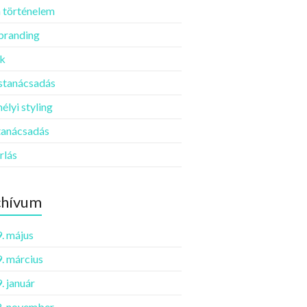
 történelem
 branding
k
ustanácsadás
élyi styling
tanácsadás
rlás
chívum
. május
. március
. január
. november