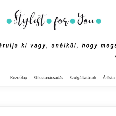
mondd ki vagy, anélkül, hogy megszólalnál. (Rachel Zoe)
Kezdőlap
Stílustanácsadás
Szolgáltatások
Árlista