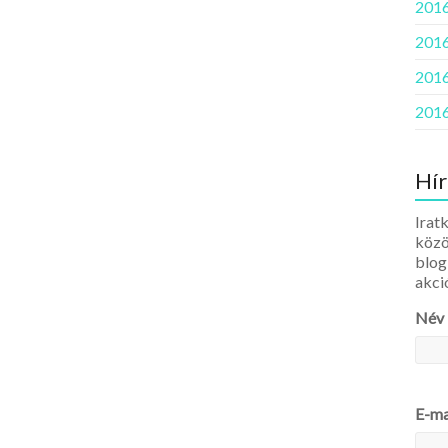
2016
2016
2016
2016
Hír
Iratk
közö
blog
akci
Név
E-ma