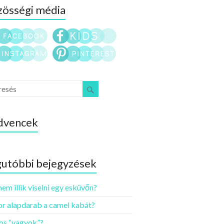
össégi média
dvencek
utóbbi bejegyzések
nem illik viselni egy esküvőn?
r alapdarab a camel kabát?
os “vagyok”?