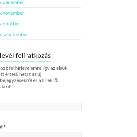
. december
. november
. október
. szeptember
levél feliratkozás
ozz fel hírlevelemre, így az elsők
tt értesülhetsz az új
bejegyzésekről és a hírekről,
ókról!
il*