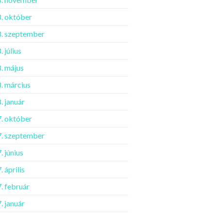
. október
. szeptember
 július
. május
. március
. január
. október
. szeptember
. június
 április
. február
. január